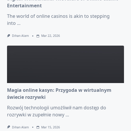
Entertainment
The world of online casinos is akin to stepping
into
...
Dihan Alam
Mar 22, 2026
Magia online kasyn: Przygoda w wirtualnym
świecie rozrywki
Rozwój technologii umożliwił nam dostęp do
rozrywki w zupełnie nowy
...
Dihan Alam
Mar 15, 2026