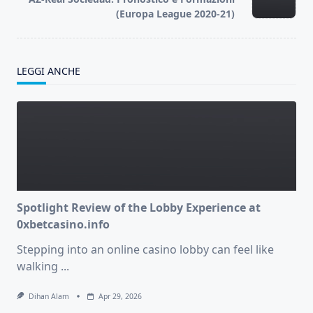
text">Page</span>
(Europa League 2020-21)
LEGGI ANCHE
Spotlight Review of the Lobby Experience at
0xbetcasino.info
Stepping into an online casino lobby can feel like
walking
...
Dihan Alam
Apr 29, 2026