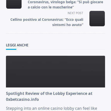
class="nav-
Coronavirus, virologo belga: “Si può giocare
subtitle
a calcio con le mascherine”
screen-
NEXT POST
reader-
Cellino positivo al Coronavirus: “Ecco quali
text">Page</span>
sintomi ho avuto”
LEGGI ANCHE
Spotlight Review of the Lobby Experience at
0xbetcasino.info
Stepping into an online casino lobby can feel like