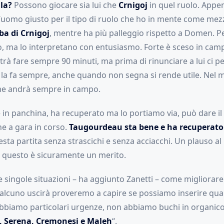
la?
Possono giocare sia lui che
Crnigoj
in quel ruolo. Appen
l’uomo giusto per il tipo di ruolo che ho in mente come mez
a di Crnigoj
, mentre ha più palleggio rispetto a Domen. P
, ma lo interpretano con entusiasmo. Forte è sceso in camp
trà fare sempre 90 minuti, ma prima di rinunciare a lui ci pe
 la fa sempre, anche quando non segna si rende utile. Nel 
me andrà sempre in campo.
 in panchina, ha recuperato ma lo portiamo via, può dare i
che a gara in corso.
Taugourdeau sta bene e ha recuperato
sta partita senza strascichi e senza acciacchi. Un plauso a
é questo è sicuramente un merito.
le singole situazioni – ha aggiunto Zanetti – come migliorar
alcuno uscirà proveremo a capire se possiamo inserire qua
biamo particolari urgenze, non abbiamo buchi in organico
, Serena, Cremonesi e Maleh
“.