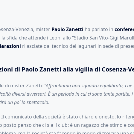
 Cosenza-Venezia, mister
Paolo Zanetti
ha parlato in
confere
la sfida che attende i Leoni allo “Stadio San Vito-Gigi Marull
iarazioni
rilasciate dal tecnico dei lagunari in sede di pres
zioni di Paolo Zanetti alla vigilia di Cosenza-
e di mister Zanetti:
“Affrontiamo una squadra equilibrata, che
coltà diversi avversari. È un periodo in cui ci sono tante partite, 
irà un po’ lo spettacolo.
Il comunicato della società è stato chiaro e onesto, lo rite
 posto penso che ci sia il club: è un ragazzo che stimo e c
oblema, ma la società sta facendo in modo di trovare una s