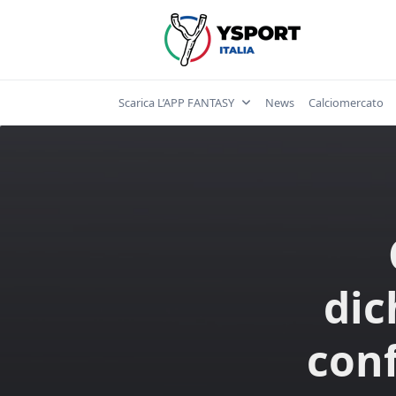
Skip
to
content
Scarica L’APP FANTASY
News
Calciomercato
dic
conf