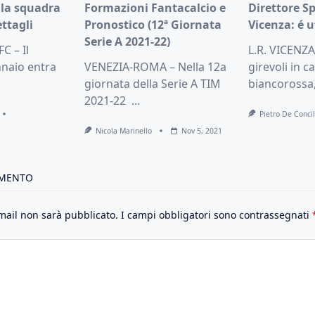
lla squadra
Formazioni Fantacalcio e
Direttore Sp
ettagli
Pronostico (12ª Giornata
Vicenza: é u
Serie A 2021-22)
C – Il
L.R. VICENZA
naio entra
VENEZIA-ROMA – Nella 12a
girevoli in c
giornata della Serie A TIM
biancorossa,
2021-22
...
Pietro De Concil
Nicola Marinello
Nov 5, 2021
MMENTO
email non sarà pubblicato.
I campi obbligatori sono contrassegnati