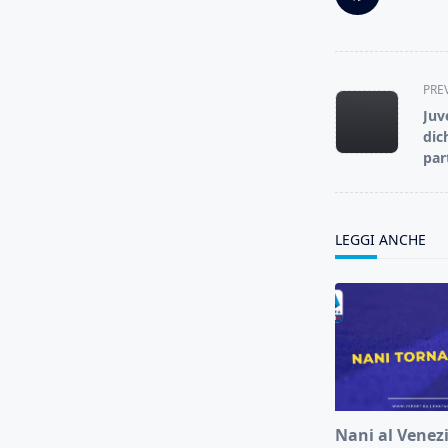
<span
PRE
class="nav-
Juv
subtitle
dic
screen-
par
reader-
text">Page</s
LEGGI ANCHE
Nani al Venezi