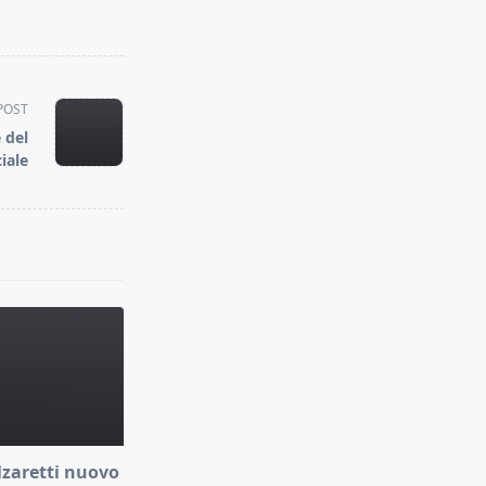
POST
 del
iale
lzaretti nuovo