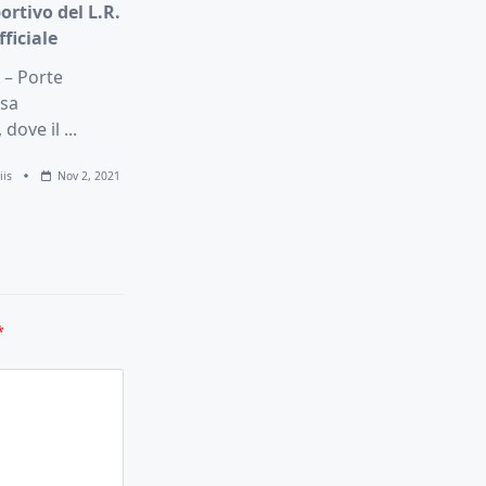
ortivo del L.R.
fficiale
 – Porte
asa
 dove il
...
iis
Nov 2, 2021
*