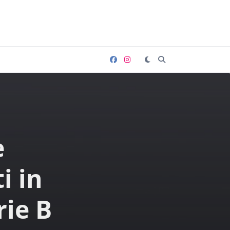
e
i in
rie B