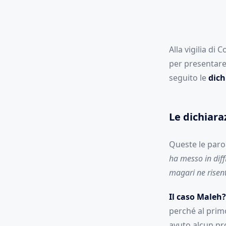
Alla vigilia di
per presentare 
seguito le
dich
Le dichiara
Queste le parol
ha messo in diffi
magari ne risent
Il caso Maleh?
perché al primo
avuto alcun pr