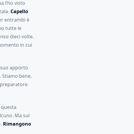
a l’ho visto
zala.
Capello
er entrambi è
o tutte le
nso dieci volte.
momento in cui
l suo apporto
. Stiamo bene,
l preparatore
e questa
lcuno. Ma sul
.
Rimangono