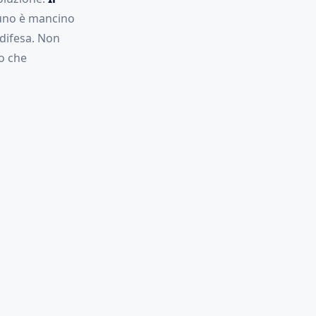
uno è mancino
 difesa. Non
so che