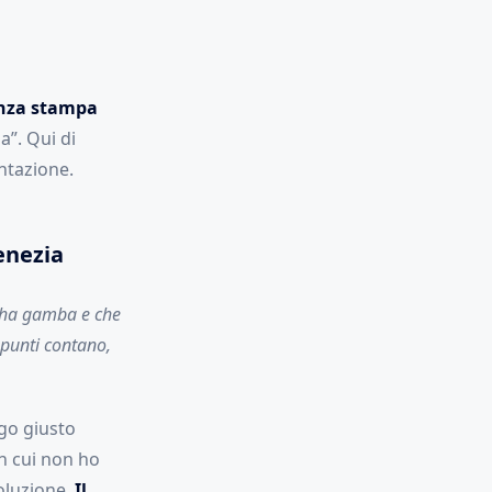
nza stampa
a”. Qui di
entazione.
Venezia
 ha gamba e che
i punti contano,
ngo giusto
on cui non ho
oluzione.
Il