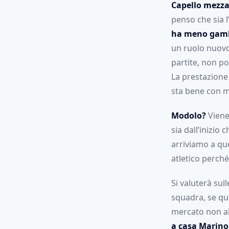
Capello mezza
penso che sia 
ha meno gamb
un ruolo nuovo
partite, non po
La prestazione
sta bene con 
Modolo?
Viene
sia dall’inizio 
arriviamo a que
atletico perch
Si valuterà sul
squadra, se qu
mercato non ab
a casa Marino