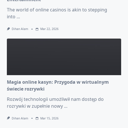
The world of online casinos is akin to stepping
into
...
Dihan Alam
Mar 22, 2026
Magia online kasyn: Przygoda w wirtualnym
świecie rozrywki
Rozwój technologii umożliwił nam dostęp do
rozrywki w zupełnie nowy
...
Dihan Alam
Mar 15, 2026