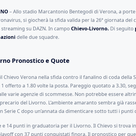
RNO
– Allo stadio Marcantonio Bentegodi di Verona, a porte
avirus, si giocherà la sfida valida per la 26ª giornata del
ta streaming su DAZN. In campo
Chievo-Livorno.
Di seguito
mazioni
delle due squadre.
orno Pronostico e Quote
l Chievo Verona nella sfida contro il fanalino di coda della Se
1 offerto a 1.80 volte la posta. Pareggio quotato a 3.30, seg
alle varie agenzie di scommesse. Non potrebbe essere altrime
 precario del Livorno. L’ambiente amaranto sembra già rass
n Serie C dopo un’annata da dimenticare sotto tutti i punti d
e e 14 punti in graduatoria per il Livorno. Il Chievo si trova 
layoff con 37 punti conquistati finora. Il pronostico per q