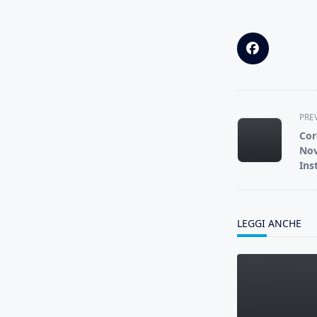
<span
PRE
class="nav-
Cor
subtitle
Nov
screen-
Ins
reader-
text">Page</s
LEGGI ANCHE