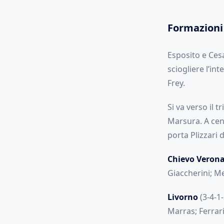
Formazioni
Esposito e Cesa
sciogliere l’in
Frey.
Si va verso il 
Marsura. A cen
porta Plizzari 
Chievo Veron
Giaccherini; Meg
Livorno
(3-4-1-
Marras; Ferrari