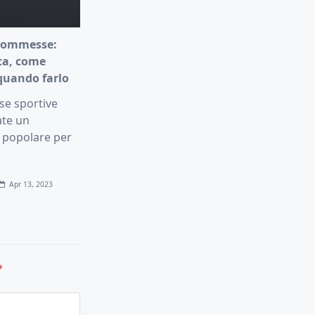
commesse:
ica, come
quando farlo
e sportive
ate un
popolare per
Apr 13, 2023
*