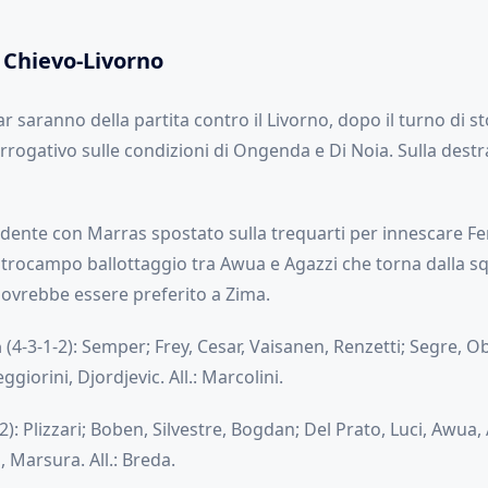
 Chievo-Livorno
r saranno della partita contro il Livorno, dopo il turno di s
terrogativo sulle condizioni di Ongenda e Di Noia. Sulla des
tridente con Marras spostato sulla trequarti per innescare Fe
trocampo ballottaggio tra Awua e Agazzi che torna dalla squ
dovrebbe essere preferito a Zima.
a
(4-3-1-2): Semper; Frey, Cesar, Vaisanen, Renzetti; Segre, Ob
giorini, Djordjevic. All.: Marcolini.
2): Plizzari; Boben, Silvestre, Bogdan; Del Prato, Luci, Awua,
, Marsura. All.: Breda.