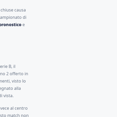
 chiuse causa
 campionato di
pronostico
e
rie B, il
no 2 offerto in
nti, visto lo
egnato alla
i vista.
invece al centro
uesto match non