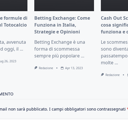
le formule di
Betting Exchange: Come
Cash Out S
ul Totocalcio
Funziona in Italia,
cosa signif
Strategie e Opinioni
funziona e 
ta, avvenuta
Betting Exchange è una
Le scommess
d oggi, il
...
forma di scommessa
sono divent
sempre più popolare
...
passatempo 
Lug 26, 2023
molte
...
Redazione
Apr 13, 2023
Redazione
MMENTO
email non sarà pubblicato.
I campi obbligatori sono contrassegnati