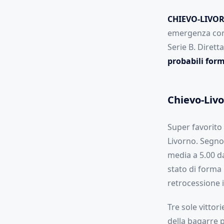
CHIEVO-LIVO
emergenza coron
Serie B. Diret
probabili for
Chievo-Liv
Super favorito i
Livorno. Segno 
media a 5.00 d
stato di forma
retrocessione i
Tre sole vittori
della bagarre p