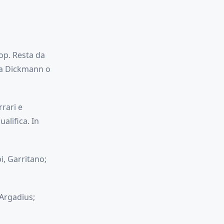
top. Resta da
tra Dickmann o
rrari e
alifica. In
i, Garritano;
 Argadius;