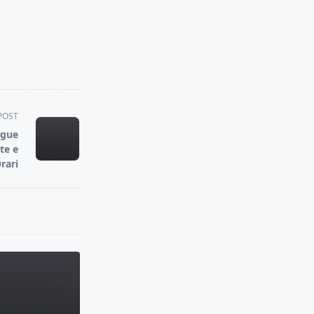
POST
ague
te e
rari