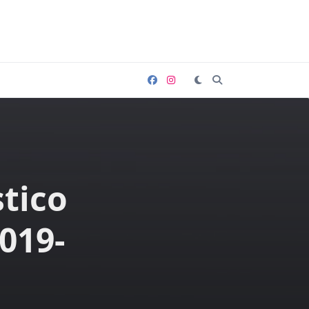
tico
019-