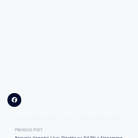
<span
PREVIOUS POST
class="nav-
Perugia-Venezia Live: Diretta su DAZN e Streaming