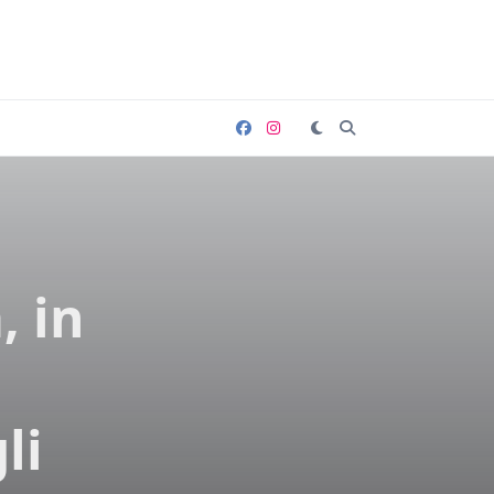
, in
li