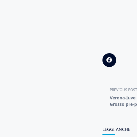
<span
PREVIOUS POS
class="nav-
Verona-Juve 
subtitle
Grosso pre-p
screen-
reader-
text">Page</s
LEGGI ANCHE