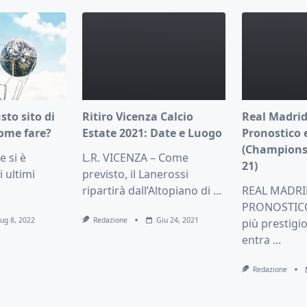
usto sito di
Ritiro Vicenza Calcio
Real Madrid
ome fare?
Estate 2021: Date e Luogo
Pronostico 
(Champions
 si è
L.R. VICENZA – Come
21)
i ultimi
previsto, il Lanerossi
ripartirà dall’Altopiano di
...
REAL MADRI
PRONOSTICO 
Lug 8, 2022
Redazione
Giu 24, 2021
più prestigi
entra
...
Redazione