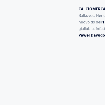
CALCIOMERC
Balkovec, Hende
nuovo ds dell’
H
gialloblu. Infa
Pawel Dawido