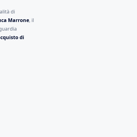
lità di
uca Marrone
, il
oguardia
acquisto di