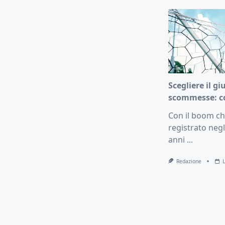
Scegliere il gi
scommesse: c
Con il boom che
registrato negl
anni
...
Redazione