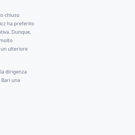
tto chiuso
icz ha preferito
ativa. Dunque,
 molto
un ulteriore
la dirigenza
l Bari una