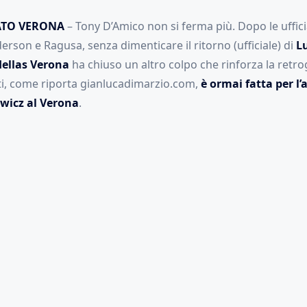
ATO VERONA
– Tony D’Amico non si ferma più. Dopo le ufficia
rson e Ragusa, senza dimenticare il ritorno (ufficiale) di
L
ellas Verona
ha chiuso un altro colpo che rinforza la retr
tti, come riporta gianlucadimarzio.com,
è ormai fatta per l’
wicz al Verona
.