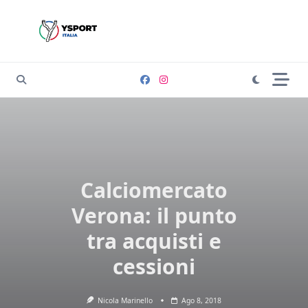
Skip
to
content
Calciomercato
Verona: il punto
tra acquisti e
cessioni
Nicola Marinello
Ago 8, 2018