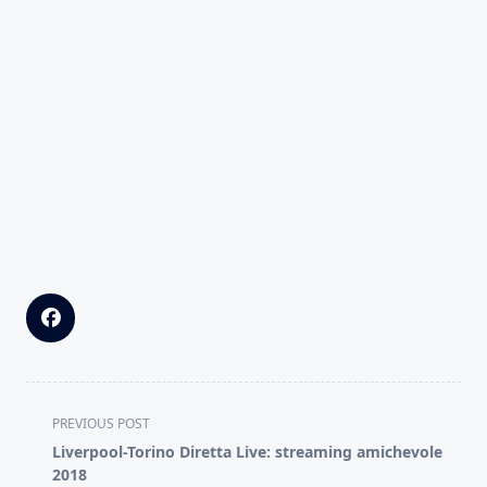
<span
PREVIOUS POST
class="nav-
Liverpool-Torino Diretta Live: streaming amichevole
subtitle
2018