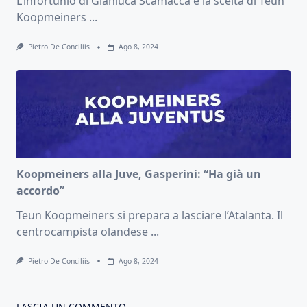
L’infortunio di Gianluca Scamacca e la scelta di Teun
Koopmeiners
...
Pietro De Conciliis
Ago 8, 2024
Koopmeiners alla Juve, Gasperini: “Ha già un
accordo”
Teun Koopmeiners si prepara a lasciare l’Atalanta. Il
centrocampista olandese
...
Pietro De Conciliis
Ago 8, 2024
LASCIA UN COMMENTO