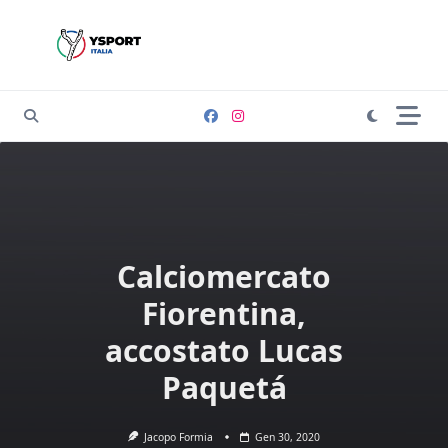
Skip
to
content
Calciomercato
Fiorentina,
accostato Lucas
Paquetá
Jacopo Formia
Gen 30, 2020