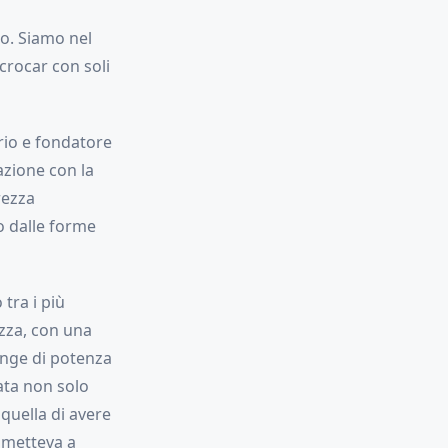
o. Siamo nel
crocar con soli
rio e fondatore
azione con la
rezza
 dalle forme
tra i più
zza, con una
range di potenza
ta non solo
quella di avere
a metteva a