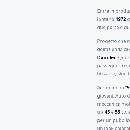
Entra in produ
lontano
1972
q
due porte e du
Progetto che n
dell’azienda di
Daimler
. Quest
passeggeri) e, 
bizzarre, simili
Acronimo di “
S
giovani. Auto 
meccanica mol
tra
45
e
55
cv, 
per un pubblico
un look colorat