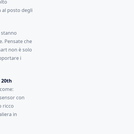
olto
 al posto degli
 stanno
e. Pensate che
art non è solo
pportare i
e
20th
come:
&sensor con
 ricco
liera in