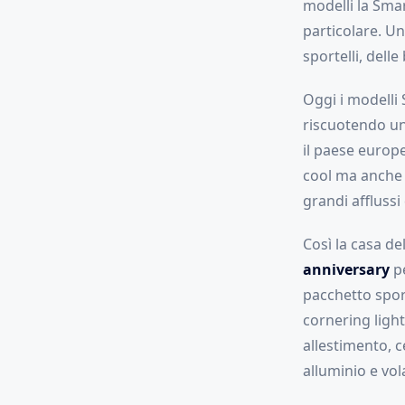
modelli la Smar
particolare. U
sportelli, dell
Oggi i modelli
riscuotendo u
il paese europ
cool ma anche 
grandi afflussi 
Così la casa del
anniversary
pe
pacchetto spor
cornering ligh
allestimento, c
alluminio e vola