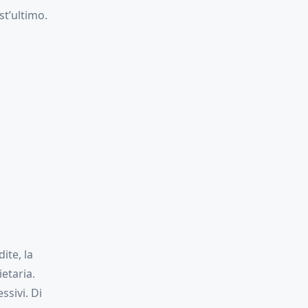
st’ultimo.
ite, la
etaria.
ssivi. Di