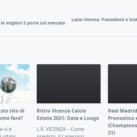
T
Lazio-Verona: Precedenti e Stat
le migliori 5 porte sul mercato
pan>
usto sito di
Ritiro Vicenza Calcio
Real Madrid
ome fare?
Estate 2021: Date e Luogo
Pronostico 
(Champions
 si è
L.R. VICENZA – Come
21)
i ultimi
previsto, il Lanerossi