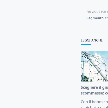
<span
PREVIOUS POS
class="nav-
Segmento C: 
subtitle
screen-
reader-
text">Page</s
LEGGI ANCHE
Scegliere il gi
scommesse: c
Con il boom che
registrato negl