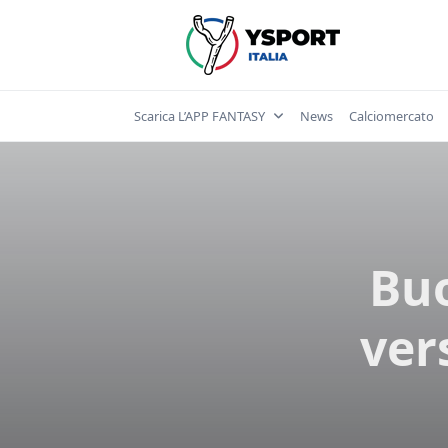
Skip
to
content
Scarica L’APP FANTASY
News
Calciomercato
Bu
ver