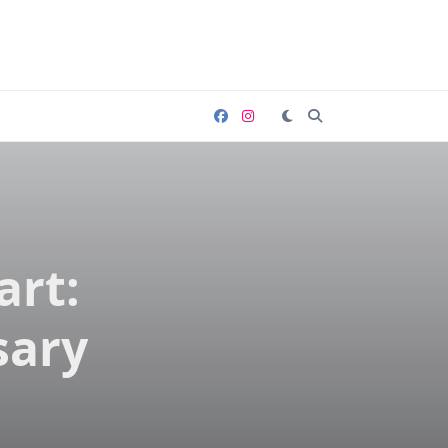
rt:
sary