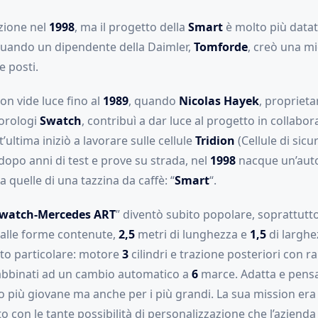
zione nel
1998
, ma il progetto della
Smart
è molto più datat
uando un dipendente della Daimler,
Tomforde
, creò una mi
e posti.
on vide luce fino al
1989
, quando
Nicolas Hayek
, proprieta
 orologi
Swatch
, contribuì a dar luce al progetto in collabor
’ultima iniziò a lavorare sulle cellule
Tridion
(Cellule di sicu
dopo anni di test e prove su strada, nel
1998
nacque un’auto
 a quelle di una tazzina da caffè: “
Smart
“.
watch-Mercedes ART
” diventò subito popolare, soprattutto 
dalle forme contenute,
2,5
metri di lunghezza e
1,5
di larghe
to particolare: motore
3
cilindri e trazione posteriori con 
abbinati ad un cambio automatico a
6
marce. Adatta e pensa
 più giovane ma anche per i più grandi. La sua mission era 
o con le tante possibilità di personalizzazione che l’aziend