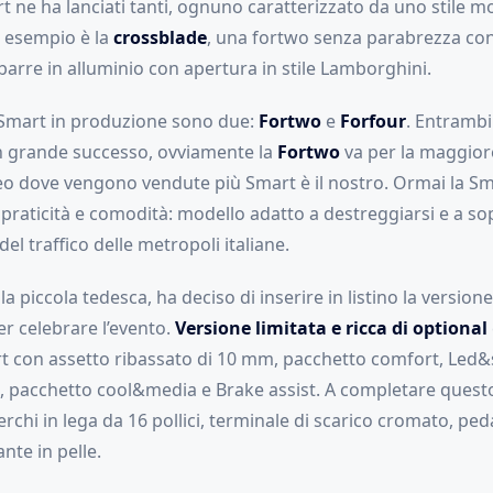
t ne ha lanciati tanti, ognuno caratterizzato da uno stile m
n esempio è la
crossblade
, una fortwo senza parabrezza con
e barre in alluminio con apertura in stile Lamborghini.
 Smart in produzione sono due:
Fortwo
e
Forfour
. Entrambi
n grande successo, ovviamente la
Fortwo
va per la maggior
eo dove vengono vendute più Smart è il nostro. Ormai la Sm
praticità e comodità: modello adatto a destreggiarsi e a so
del traffico delle metropoli italiane.
la piccola tedesca, ha deciso di inserire in listino la version
r celebrare l’evento.
Versione limitata e ricca di optional
t con assetto ribassato di 10 mm, pacchetto comfort, Led
t, pacchetto cool&media e Brake assist. A completare questo
erchi in lega da 16 pollici, terminale di scarico cromato, peda
nte in pelle.