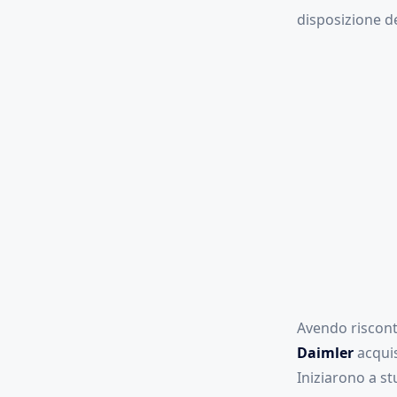
disposizione del
Avendo riscont
Daimler
acquis
Iniziarono a st