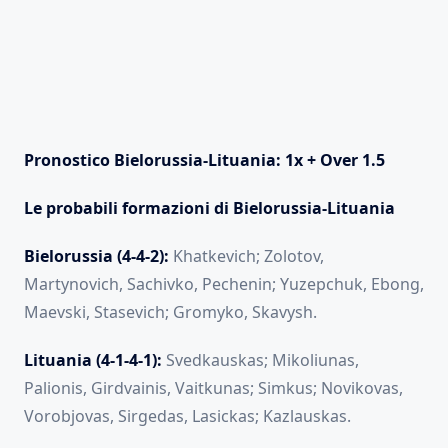
Pronostico Bielorussia-Lituania: 1x + Over 1.5
Le probabili formazioni di Bielorussia-Lituania
Bielorussia (4-4-2):
Khatkevich; Zolotov,
Martynovich, Sachivko, Pechenin; Yuzepchuk, Ebong,
Maevski, Stasevich; Gromyko, Skavysh.
Lituania (4-1-4-1):
Svedkauskas; Mikoliunas,
Palionis, Girdvainis, Vaitkunas; Simkus; Novikovas,
Vorobjovas, Sirgedas, Lasickas; Kazlauskas.