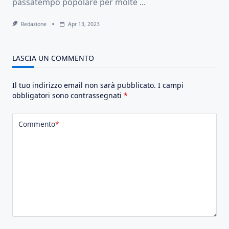
passatempo popolare per molte
...
Redazione
Apr 13, 2023
LASCIA UN COMMENTO
Il tuo indirizzo email non sarà pubblicato.
I campi
obbligatori sono contrassegnati
*
Commento
*