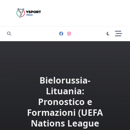
Skip
to
content
Bielorussia-
Lituania:
Pronostico e
Formazioni (UEFA
Nations League