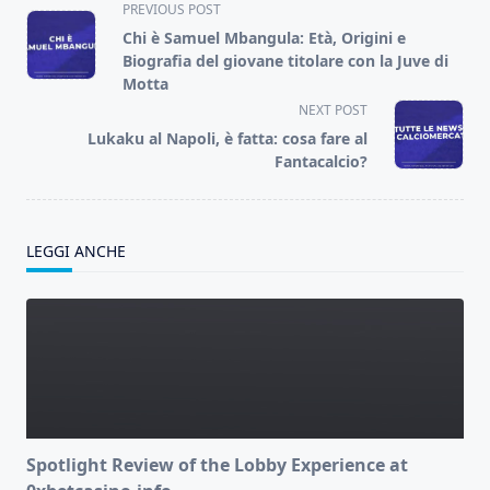
<span
PREVIOUS POST
class="nav-
Chi è Samuel Mbangula: Età, Origini e
subtitle
Biografia del giovane titolare con la Juve di
screen-
Motta
reader-
NEXT POST
text">Page</span>
Lukaku al Napoli, è fatta: cosa fare al
Fantacalcio?
LEGGI ANCHE
Spotlight Review of the Lobby Experience at