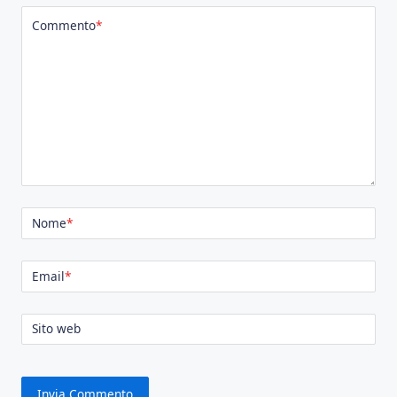
Commento
*
Nome
*
Email
*
Sito web