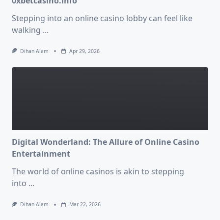
0xbetcasino.info
Stepping into an online casino lobby can feel like
walking
...
Dihan Alam
Apr 29, 2026
Digital Wonderland: The Allure of Online Casino
Entertainment
The world of online casinos is akin to stepping
into
...
Dihan Alam
Mar 22, 2026