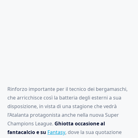
Rinforzo importante per il tecnico dei bergamaschi,
che arricchisce così la batteria degli esterni a sua
disposizione, in vista di una stagione che vedrà
l’Atalanta protagonista anche nella nuova Super
Champions League.
Ghiotta occasione al
fantacalcio e su
Fantasy
, dove la sua quotazione