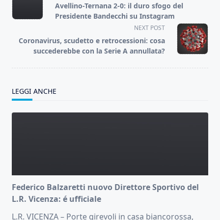
class="nav-
Avellino-Ternana 2-0: il duro sfogo del
subtitle
Presidente Bandecchi su Instagram
screen-
NEXT POST
reader-
Coronavirus, scudetto e retrocessioni: cosa
text">Page</span>
succederebbe con la Serie A annullata?
LEGGI ANCHE
Federico Balzaretti nuovo Direttore Sportivo del
L.R. Vicenza: é ufficiale
L.R. VICENZA – Porte girevoli in casa biancorossa,