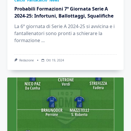
Calcio
Fantacalcio
News
Probabili Formazioni 7ª Giornata Serie A
2024-25: Infortuni, Ballottaggi, Squalifiche
La 6ª giornata di Serie A 2024-25 si avvicina e i
fantallenatori sono pronti a schierare la
formazione
...
Redazione
Ott 19, 2024