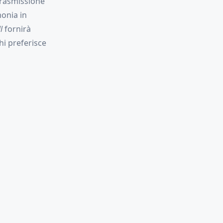
 trasmissione
monia in
l
fornirà
hi preferisce