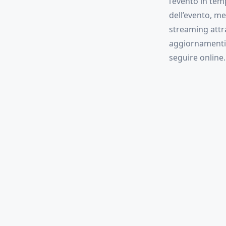
l’evento in tem
dell’evento, me
streaming attrav
aggiornamenti i
seguire online.