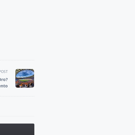
POST
Oro?
ento