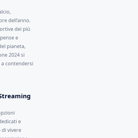
lcio,
ore dell’anno.
ortive dei più
spense e
del pianeta,
ione 2024 si
 a contendersi
 Streaming
opzioni
dedicati e
 di vivere