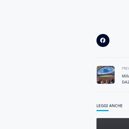
<span
PRE
class="nav-
Mil
subtitle
DAZ
screen-
reader-
text">Page</s
LEGGI ANCHE