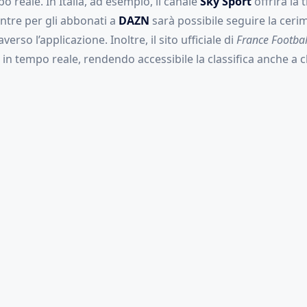
po reale. In Italia, ad esempio, il canale
Sky Sport
offrirà la
ntre per gli abbonati a
DAZN
sarà possibile seguire la ceri
erso l’applicazione. Inoltre, il sito ufficiale di
France Footbal
n tempo reale, rendendo accessibile la classifica anche a c