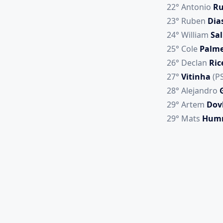
22° Antonio
Ru
23° Ruben
Dia
24° William
Sal
25° Cole
Palme
26° Declan
Ric
27°
Vitinha
(P
28° Alejandro
29° Artem
Dov
29° Mats
Hum