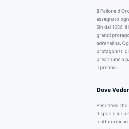
Il Pallone d’Or
assegnato ogni
Sin dal 1956, il
grandi protago
adrenalina. Ogn
protagonisti di
preannuncia pa
il premio.
Dove Vedere
Per i tifosi ch
disponibili. La 
piattaforme in