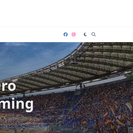
Oro
aming