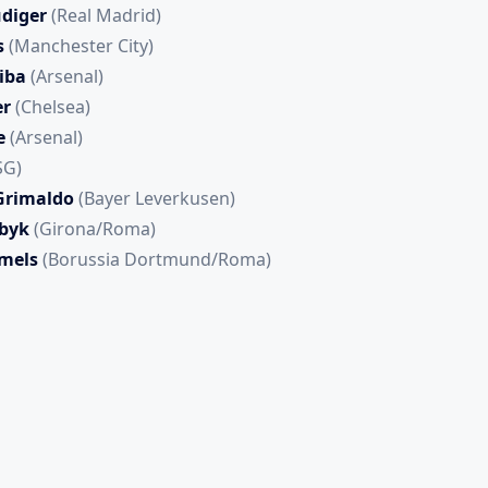
diger
(Real Madrid)
s
(Manchester City)
iba
(Arsenal)
r
(Chelsea)
e
(Arsenal)
SG)
Grimaldo
(Bayer Leverkusen)
byk
(Girona/Roma)
mels
(Borussia Dortmund/Roma)