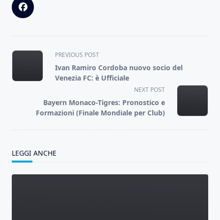
<span
PREVIOUS POST
class="nav-
Ivan Ramiro Cordoba nuovo socio del
subtitle
Venezia FC: è Ufficiale
screen-
NEXT POST
reader-
Bayern Monaco-Tigres: Pronostico e
text">Page</span>
Formazioni (Finale Mondiale per Club)
LEGGI ANCHE