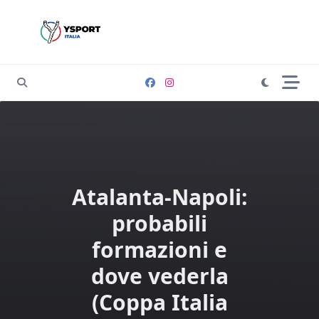
Skip
to
content
Atalanta-Napoli:
probabili
formazioni e
dove vederla
(Coppa Italia