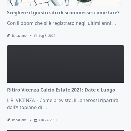
Scegliere il giusto sito di scommesse: come fare?
Con il boom che si è registrato negli ultimi anni
...
Redazione
Lug 8, 2022
Ritiro Vicenza Calcio Estate 2021: Date e Luogo
L.R. VICENZA – Come previsto, il Lanerossi ripartirà
dall’Altopiano di
...
Redazione
Giu 24, 2021