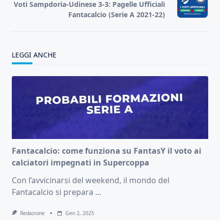
reader-
Voti Sampdoria-Udinese 3-3: Pagelle Ufficiali
text">Page</span>
Fantacalcio (Serie A 2021-22)
LEGGI ANCHE
Fantacalcio: come funziona su FantasY il voto ai
calciatori impegnati in Supercoppa
Con l’avvicinarsi del weekend, il mondo del
Fantacalcio si prepara
...
Redazione
Gen 2, 2025