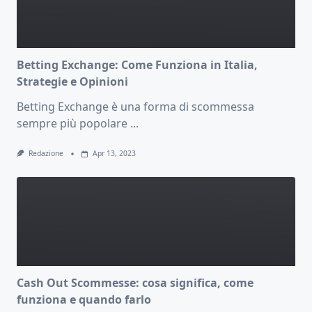
Betting Exchange: Come Funziona in Italia,
Strategie e Opinioni
Betting Exchange è una forma di scommessa
sempre più popolare
...
Redazione
Apr 13, 2023
Cash Out Scommesse: cosa significa, come
funziona e quando farlo