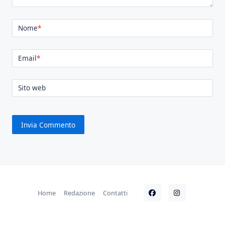
Nome
*
Email
*
Sito web
Home
Redazione
Contatti