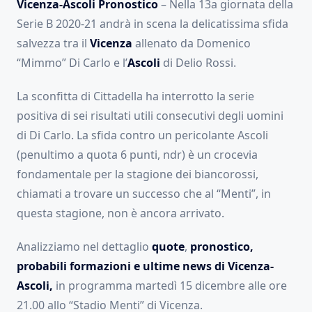
Vicenza-Ascoli Pronostico
– Nella 13a giornata della
Serie B 2020-21 andrà in scena la delicatissima sfida
salvezza tra il
Vicenza
allenato da Domenico
“Mimmo” Di Carlo e l’
Ascoli
di Delio Rossi.
La sconfitta di Cittadella ha interrotto la serie
positiva di sei risultati utili consecutivi degli uomini
di Di Carlo. La sfida contro un pericolante Ascoli
(penultimo a quota 6 punti, ndr) è un crocevia
fondamentale per la stagione dei biancorossi,
chiamati a trovare un successo che al “Menti”, in
questa stagione, non è ancora arrivato.
Analizziamo nel dettaglio
quote
,
pronostico,
probabili formazioni e ultime news di Vicenza-
Ascoli,
in programma martedì 15 dicembre alle ore
21.00 allo “Stadio Menti” di Vicenza.