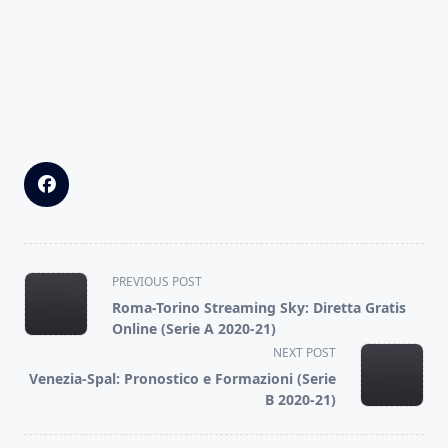
<span
PREVIOUS POST
class="nav-
Roma-Torino Streaming Sky: Diretta Gratis
subtitle
Online (Serie A 2020-21)
screen-
NEXT POST
reader-
Venezia-Spal: Pronostico e Formazioni (Serie
text">Page</span>
B 2020-21)