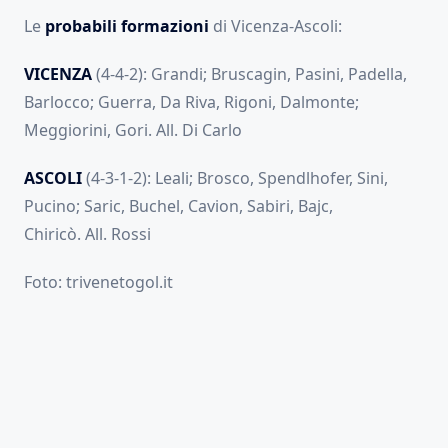
Le
probabili formazioni
di Vicenza-Ascoli:
VICENZA
(4-4-2): Grandi; Bruscagin, Pasini, Padella,
Barlocco; Guerra, Da Riva, Rigoni, Dalmonte;
Meggiorini, Gori. All. Di Carlo
ASCOLI
(4-3-1-2): Leali; Brosco, Spendlhofer, Sini,
Pucino; Saric, Buchel, Cavion, Sabiri, Bajc,
Chiricò. All. Rossi
Foto: trivenetogol.it