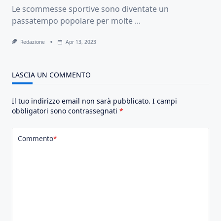
Le scommesse sportive sono diventate un
passatempo popolare per molte
...
Redazione
Apr 13, 2023
LASCIA UN COMMENTO
Il tuo indirizzo email non sarà pubblicato.
I campi
obbligatori sono contrassegnati
*
Commento
*