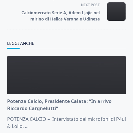
screen-
NEXT POST
reader-
Calciomercato Serie A, Adem Ljajic nel
text">Page</span>
mirino di Hellas Verona e Udinese
LEGGI ANCHE
Potenza Calcio, Presidente Caiata: “In arrivo
Riccardo Cargnelutti”
POTENZA CALCIO – Intervistato dai microfoni di P4ul
& Lollo,
...