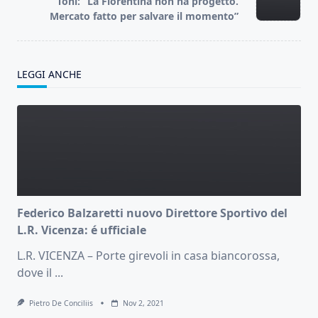
Toni: “La Fiorentina non ha progetto.
text">Page</span>
Mercato fatto per salvare il momento”
LEGGI ANCHE
Federico Balzaretti nuovo Direttore Sportivo del
L.R. Vicenza: é ufficiale
L.R. VICENZA – Porte girevoli in casa biancorossa,
dove il
...
Pietro De Conciliis
Nov 2, 2021