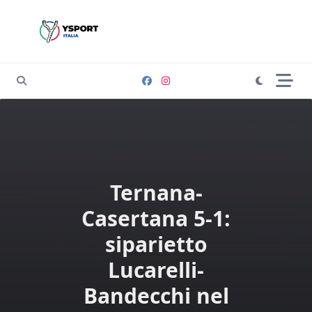
Skip
to
content
Ternana-
Casertana 5-1:
siparietto
Lucarelli-
Bandecchi nel