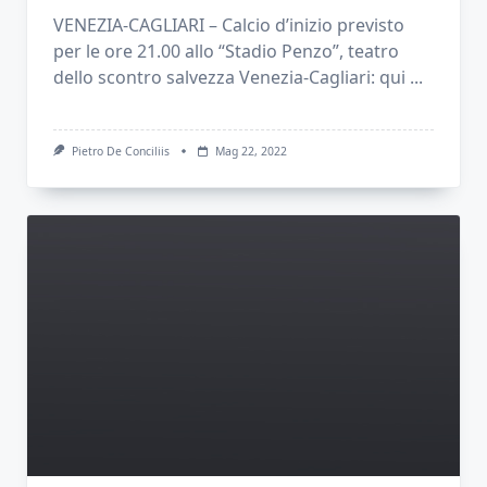
VENEZIA-CAGLIARI – Calcio d’inizio previsto
per le ore 21.00 allo “Stadio Penzo”, teatro
dello scontro salvezza Venezia-Cagliari: qui
...
Pietro De Conciliis
Mag 22, 2022