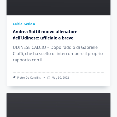
Calcio
Serie A
Andrea Sottil nuovo allenatore
dell’Udinese: ufficiale a breve
UDINESE CALCIO – Dopo l’addio di Gabriele
Cioffi, che ha scelto di interrompere il proprio
rapporto con il
...
Pietro De Conciliis
Mag 30, 2022