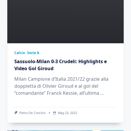
Calcio
Serie A
Sassuolo-Milan 0-3 Crudeli: Highlights e
Video Gol Giroud
Milan Campione d’Italia 2021/22 grazie alla
doppietta di Olivier Giroud e al gol del
“comandante” Franck Kessie, all’ultima
...
Pietro De Conciliis
Mag 23, 2022