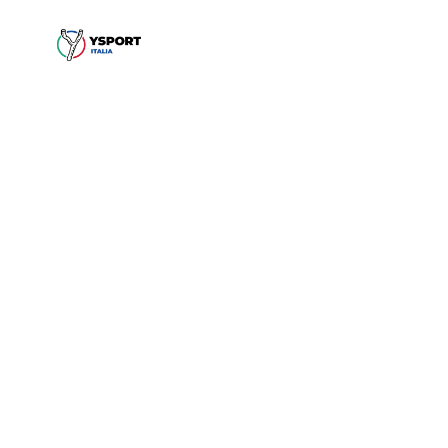
Skip
to
content