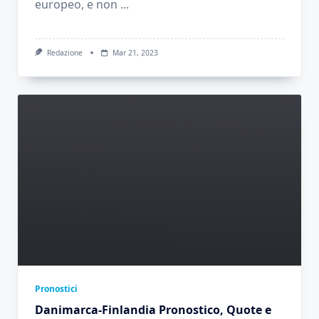
europeo, e non
...
Redazione
Mar 21, 2023
Pronostici
Danimarca-Finlandia Pronostico, Quote e