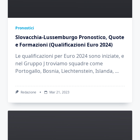
Pronostici
Slovacchia-Lussemburgo Pronostico, Quote
e Formazioni (Qualificazioni Euro 2024)
Le qualificazioni per Euro 2024 sono iniziate, e
nel Gruppo J troviamo squadre come
Portogallo, Bosnia, Liechtenstein, Islanda,
...
Redazione
Mar 21, 2023