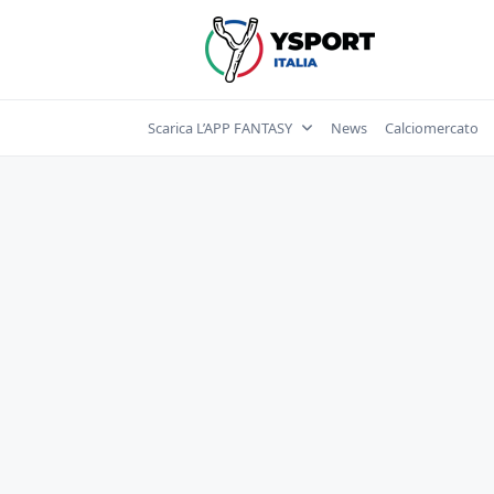
Skip
to
content
Scarica L’APP FANTASY
News
Calciomercato