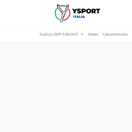
Skip
to
content
Scarica L’APP FANTASY
News
Calciomercato