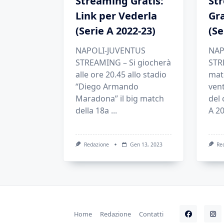
Streaming Gratis:
St
Link per Vederla
Gra
(Serie A 2022-23)
(Se
NAPOLI-JUVENTUS
NAP
STREAMING – Si giocherà
STRE
alle ore 20.45 allo stadio
mat
“Diego Armando
ven
Maradona” il big match
del 
della 18a
...
A 20
Redazione
Gen 13, 2023
Re
Home
Redazione
Contatti