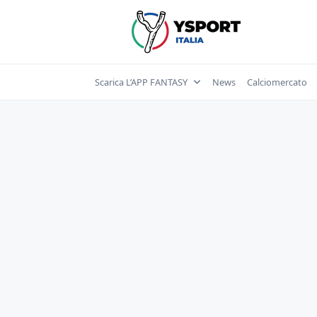
Skip
to
content
Scarica L’APP FANTASY
News
Calciomercato