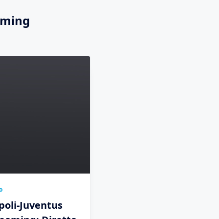
aming
o
poli-Juventus