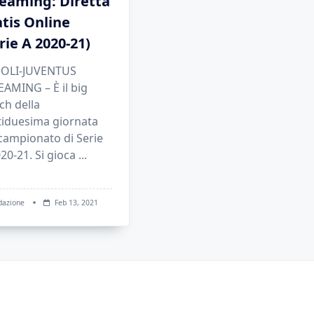
reaming: Diretta
tis Online
rie A 2020-21)
OLI-JUVENTUS
AMING – È il big
ch della
tiduesima giornata
campionato di Serie
20-21. Si gioca
...
dazione
Feb 13, 2021