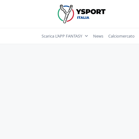
Skip
to
content
Scarica L’APP FANTASY
News
Calciomercato