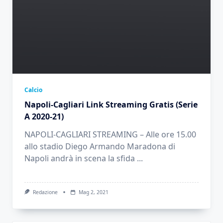
Calcio
Napoli-Cagliari Link Streaming Gratis (Serie
A 2020-21)
NAPOLI-CAGLIARI STREAMING – Alle ore 15.00
allo stadio Diego Armando Maradona di
Napoli andrà in scena la sfida
...
Redazione
Mag 2, 2021