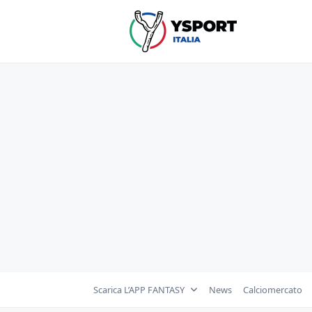
Skip
to
content
Scarica L’APP FANTASY
News
Calciomercato