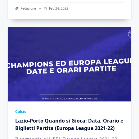
Redazione
Feb 24, 2022
Calcio
Lazio-Porto Quando si Gioca: Data, Orario e
Biglietti Partita (Europa League 2021-22)