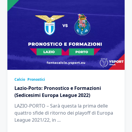
Calcio
Pronostici
Lazio-Porto: Pronostico e Formazioni
(Sedicesimi Europa League 2022)
LAZIO-PORTO – Sarà questa la prima delle
quattro sfide di ritorno dei playoff di Europa
League 2021/22, in
...