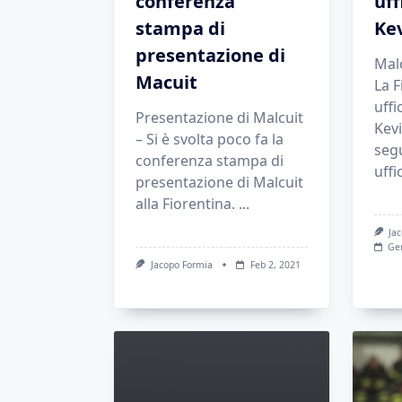
conferenza
uff
stampa di
Kev
presentazione di
Malc
Macuit
La F
uffi
Presentazione di Malcuit
Kevi
– Si è svolta poco fa la
segu
conferenza stampa di
uffi
presentazione di Malcuit
alla Fiorentina.
...
Ja
Ge
Jacopo Formia
Feb 2, 2021