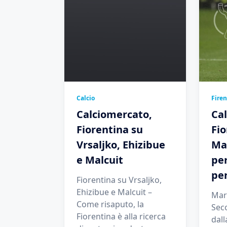
Calcio
Fire
Calciomercato,
Ca
Fiorentina su
Fio
Vrsaljko, Ehizibue
Mar
e Malcuit
per
pe
Fiorentina su Vrsaljko,
Ehizibue e Malcuit –
Mars
Come risaputo, la
Sec
Fiorentina è alla ricerca
dall