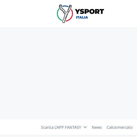
Skip
to
content
Scarica L’APP FANTASY
News
Calciomercato