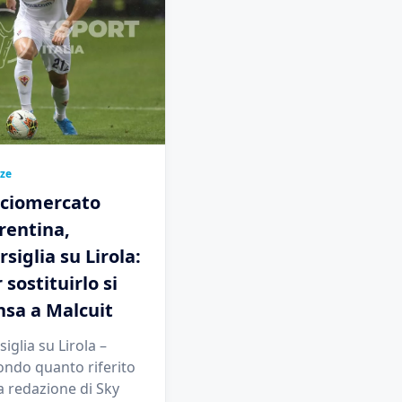
nze
lciomercato
rentina,
siglia su Lirola:
 sostituirlo si
nsa a Malcuit
iglia su Lirola –
ondo quanto riferito
a redazione di Sky