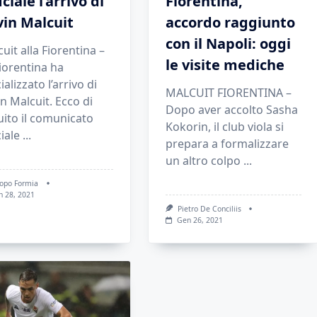
iciale l’arrivo di
Fiorentina,
in Malcuit
accordo raggiunto
con il Napoli: oggi
uit alla Fiorentina –
le visite mediche
iorentina ha
cializzato l’arrivo di
MALCUIT FIORENTINA –
n Malcuit. Ecco di
Dopo aver accolto Sasha
ito il comunicato
Kokorin, il club viola si
ciale
...
prepara a formalizzare
un altro colpo
...
copo Formia
n 28, 2021
Pietro De Conciliis
Gen 26, 2021