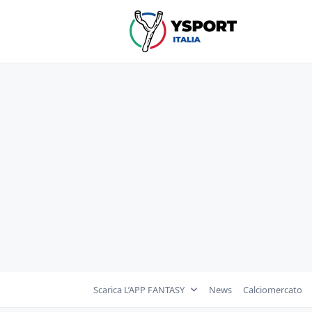
Skip
to
content
Scarica L’APP FANTASY
News
Calciomercato