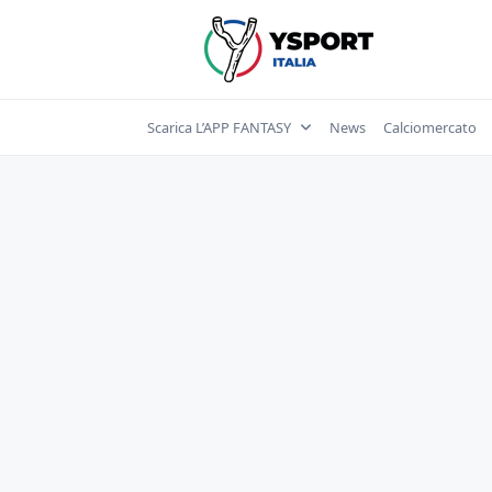
Skip
to
content
Scarica L’APP FANTASY
News
Calciomercato