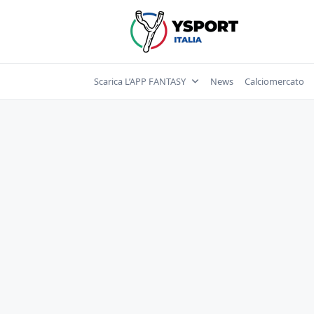
Skip
to
content
Scarica L’APP FANTASY
News
Calciomercato