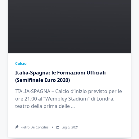
Calcio
Italia-Spagna: le Formazioni Ufficiali
(Semifinale Euro 2020)
ITALIA-SPAGNA – Calcio d’inizio previsto per le
ore 21.00 al “Wembley Stadium” di Londra,
teatro della prima delle
...
Pietro De Conciliis
Lug 6, 2021