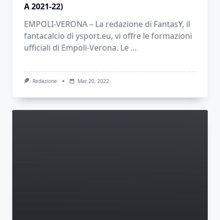
A 2021-22)
EMPOLI-VERONA – La redazione di FantasY, il
fantacalcio di ysport.eu, vi offre le formazioni
ufficiali di Empoli-Verona. Le
...
Redazione
Mar 20, 2022