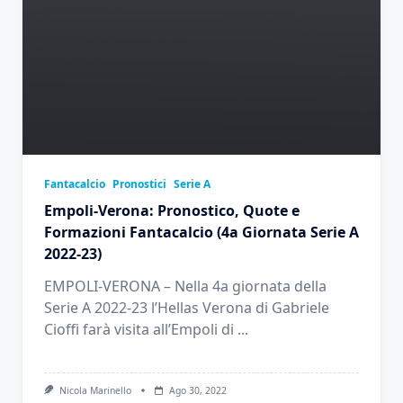
Fantacalcio
Pronostici
Serie A
Empoli-Verona: Pronostico, Quote e
Formazioni Fantacalcio (4a Giornata Serie A
2022-23)
EMPOLI-VERONA – Nella 4a giornata della
Serie A 2022-23 l’Hellas Verona di Gabriele
Cioffi farà visita all’Empoli di
...
Nicola Marinello
Ago 30, 2022