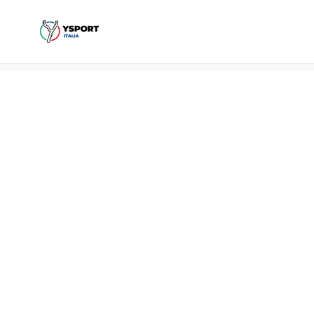
Skip
to
content