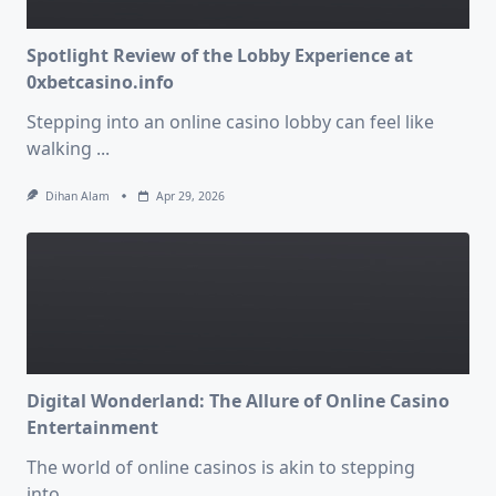
Spotlight Review of the Lobby Experience at
0xbetcasino.info
Stepping into an online casino lobby can feel like
walking
...
Dihan Alam
Apr 29, 2026
Digital Wonderland: The Allure of Online Casino
Entertainment
The world of online casinos is akin to stepping
into
...