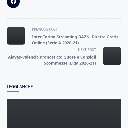
<span
PREVIOUS POST
class="nav-
Inter-Torino Streaming DAZN: Diretta Gratis
subtitle
Online (Serie A 2020-21)
screen-
NEXT POST
reader-
Alaves-Valencia Pronostico: Quote e Consigli
text">Page</span>
Scommesse (Liga 2020-21)
LEGGI ANCHE