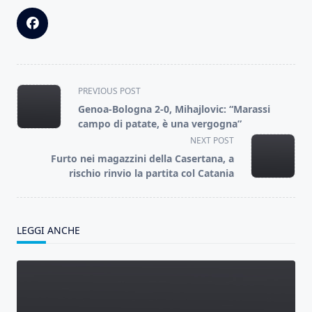
<span
PREVIOUS POST
class="nav-
Genoa-Bologna 2-0, Mihajlovic: “Marassi
subtitle
campo di patate, è una vergogna”
screen-
NEXT POST
reader-
Furto nei magazzini della Casertana, a
text">Page</span>
rischio rinvio la partita col Catania
LEGGI ANCHE