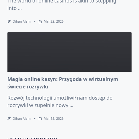
The world of online casinos is akin to stepping
into
...
Dihan Alam
Mar 22, 2026
Magia online kasyn: Przygoda w wirtualnym
świecie rozrywki
Rozwój technologii umożliwił nam dostęp do
rozrywki w zupełnie nowy
...
Dihan Alam
Mar 15, 2026