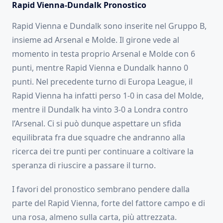
Rapid Vienna-Dundalk Pronostico
Rapid Vienna e Dundalk sono inserite nel Gruppo B,
insieme ad Arsenal e Molde. Il girone vede al
momento in testa proprio Arsenal e Molde con 6
punti, mentre Rapid Vienna e Dundalk hanno 0
punti. Nel precedente turno di Europa League, il
Rapid Vienna ha infatti perso 1-0 in casa del Molde,
mentre il Dundalk ha vinto 3-0 a Londra contro
l’Arsenal. Ci si può dunque aspettare un sfida
equilibrata fra due squadre che andranno alla
ricerca dei tre punti per continuare a coltivare la
speranza di riuscire a passare il turno.
I favori del pronostico sembrano pendere dalla
parte del Rapid Vienna, forte del fattore campo e di
una rosa, almeno sulla carta, più attrezzata.