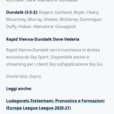
Ritzmaier; Kara. Allenatore: Kuhbauer
Dundalk (3-5-2):
Rogers; Gartland, Boyle, Cleary;
Mountney, Murray, Shields, McEleney, Dummigan;
Duffy, Hoban. Allenatore: Giovagnoli
Rapid Vienna-Dundalk Dove Vederla
Rapid Vienna-Dundalk verrà trasmessa in diretta
esclusiva da Sky Sport. Disponibile anche in
streaming per i clienti Sky sull’applicazione Sky Go.
(Fonte foto: Dazn)
Leggi anche:
Ludogorets-Tottenham: Pronostico e Formazioni
(Europa League League 2020-21)