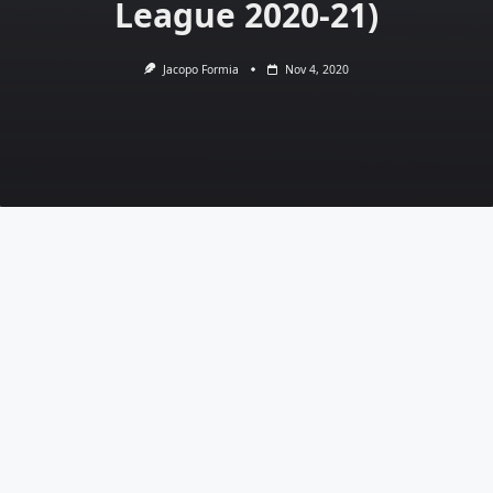
League 2020-21)
Jacopo Formia
Nov 4, 2020