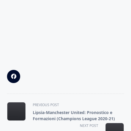
<span
PREVIOUS POST
class="nav-
Lipsia-Manchester United: Pronostico e
subtitle
Formazioni (Champions League 2020-21)
screen-
NEXT POST