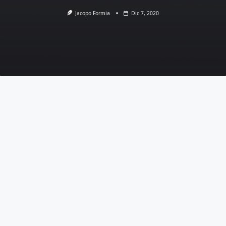
Jacopo Formia
Dic 7, 2020