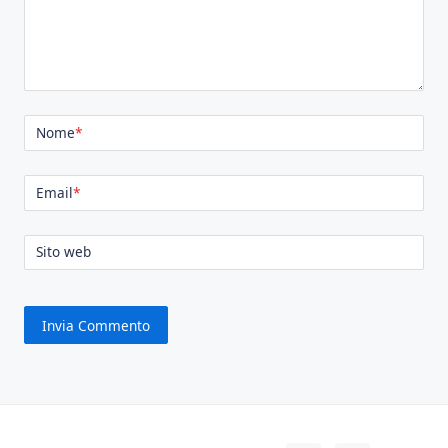
Nome
*
Email
*
Sito web