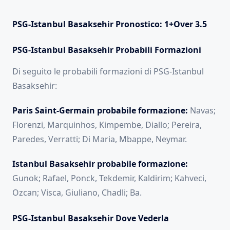
PSG-Istanbul Basaksehir Pronostico: 1+Over 3.5
PSG-Istanbul Basaksehir Probabili Formazioni
Di seguito le probabili formazioni di PSG-Istanbul
Basaksehir:
Paris Saint-Germain probabile formazione:
Navas;
Florenzi, Marquinhos, Kimpembe, Diallo; Pereira,
Paredes, Verratti; Di Maria, Mbappe, Neymar.
Istanbul Basaksehir probabile formazione:
Gunok; Rafael, Ponck, Tekdemir, Kaldirim; Kahveci,
Ozcan; Visca, Giuliano, Chadli; Ba.
PSG-Istanbul Basaksehir Dove Vederla