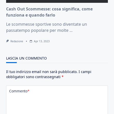
Cash Out Scommesse: cosa significa, come
funziona e quando farlo
Le scommesse sportive sono diventate un
passatempo popolare per molte
...
Redazione
Apr 13, 2023
LASCIA UN COMMENTO
Il tuo indirizzo email non sarà pubblicato.
I campi
obbligatori sono contrassegnati
*
Commento
*