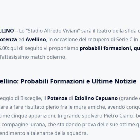
LLINO
– Lo “Stadio Alfredo Viviani” sarà il teatro della sfida
otenza
ed
Avellino
, in occasione del recupero di Serie C 
5.00: qui di seguito vi proponiamo
probabili formazioni, qu
l’attesissimo match odierno.
llino: Probabili Formazioni e Ultime Notizie
ggio di Bisceglie, il
Potenza
di
Eziolino Capuano
(grande e
nare a fare risultato pieno fra le mura amiche, avendo conq
ltime cinque apparizioni. In grande spolvero Pietro Cianci,
 compagine lucana, che sta dando prova delle sue ottime q
rendimento altalenante della squadra.