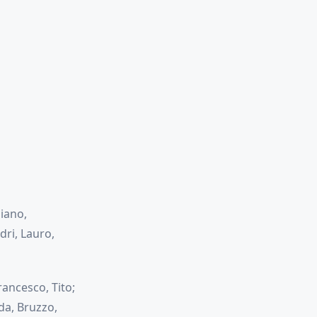
liano,
dri, Lauro,
rancesco, Tito;
nda, Bruzzo,