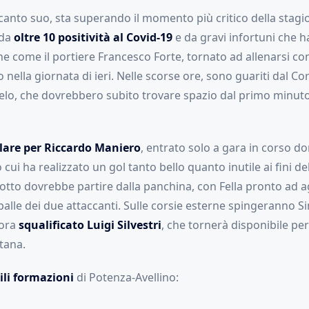
 canto suo, sta superando il momento più critico della stagi
 da
oltre 10 positività al Covid-19
e da gravi infortuni che h
e come il portiere Francesco Forte, tornato ad allenarsi con 
nella giornata di ieri. Nelle scorse ore, sono guariti dal C
elo, che dovrebbero subito trovare spazio dal primo minut
olare per Riccardo Maniero
, entrato solo a gara in corso d
cui ha realizzato un gol tanto bello quanto inutile ai fini del
otto dovrebbe partire dalla panchina, con Fella pronto ad a
 spalle dei due attaccanti. Sulle corsie esterne spingeranno 
cora
squalificato Luigi Silvestri
, che tornerà disponibile per 
tana.
li formazioni
di Potenza-Avellino: