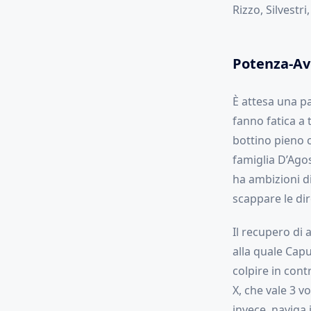
Rizzo, Silvestri
Potenza-Av
È attesa una pa
fanno fatica a 
bottino pieno c
famiglia D’Agos
ha ambizioni di
scappare le dir
Il recupero di
alla quale Capu
colpire in cont
X, che vale 3 vo
invece, naviga 