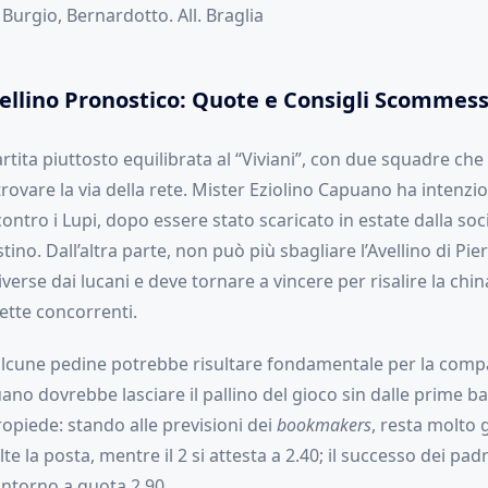
, Burgio, Bernardotto. All. Braglia
ellino Pronostico: Quote e Consigli Scommes
rtita piuttosto equilibrata al “Viviani”, con due squadre ch
trovare la via della rete. Mister Eziolino Capuano ha intenzi
ontro i Lupi, dopo essere stato scaricato in estate dalla soci
tino. Dall’altra parte, non può più sbagliare l’Avellino di Pie
verse dai lucani e deve tornare a vincere per risalire la chin
ette concorrenti.
 alcune pedine potrebbe risultare fondamentale per la comp
ano dovrebbe lasciare il pallino del gioco sin dalle prime ba
ropiede: stando alle previsioni dei
bookmakers
, resta molto 
lte la posta, mentre il 2 si attesta a 2.40; il successo dei pad
intorno a quota 2.90.