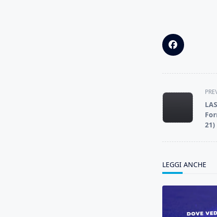
<span
PRE
class="nav-
LAS
subtitle
For
screen-
21)
reader-
text">Page</s
LEGGI ANCHE