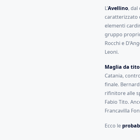
L’
Avellino
, dal
caratterizzato
elementi cardin
gruppo proprio 
Rocchi e D’Ang
Leoni.
Maglia da tit
Catania, contro 
finale. Bernard
rifinitore alle
Fabio Tito. An
Francavilla Fon
Ecco le
probabi