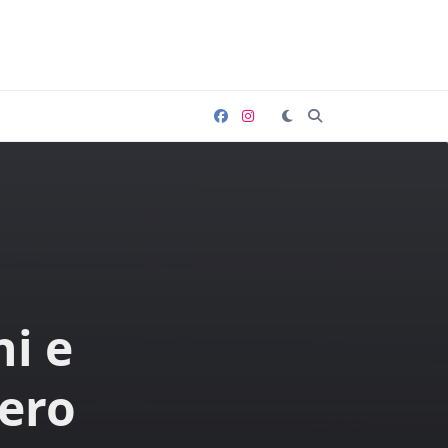
i e
pero