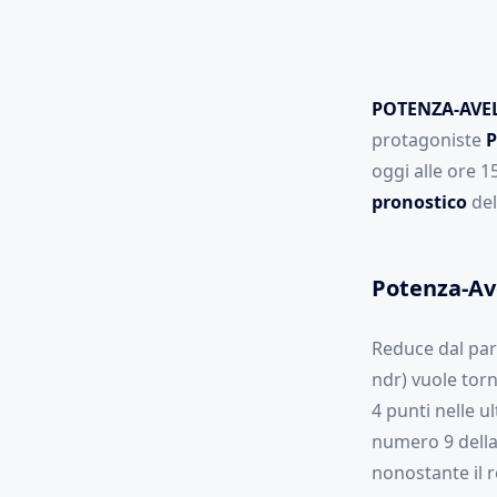
POTENZA-AVE
protagoniste
P
oggi alle ore 1
pronostico
del
Potenza-Ave
Reduce dal pare
ndr) vuole tor
4 punti nelle u
numero 9 della
nonostante il 