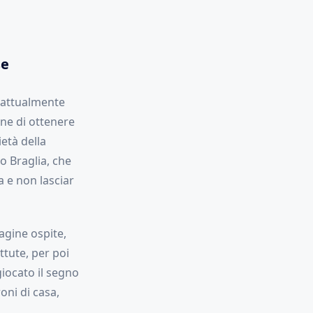
se
e attualmente
one di ottenere
età della
ro Braglia, che
a e non lasciar
agine ospite,
ttute, per poi
giocato il segno
roni di casa,