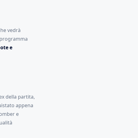
 che vedrà
in programma
ote e
x della partita,
uistato appena
 bomber e
ualità