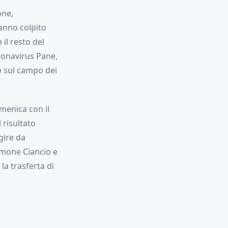
one,
anno colpito
il resto del
oronavirus Pane,
o sul campo dei
omenica con il
 risultato
gire da
Simone Ciancio e
la trasferta di