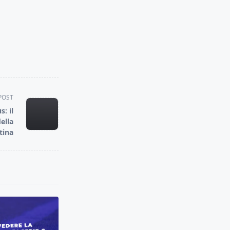
POST
: il
ella
tina