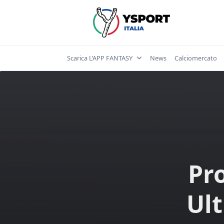
Skip
to
content
Scarica L’APP FANTASY
News
Calciomercato
Pr
Ult