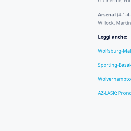
Guilherme, Fort
Arsenal
(4-1-4-
Willock, Martine
Leggi anche:
Wolfsburg-Mal
Sporting-Basak
Wolverhampton
AZ-LASK: Prono