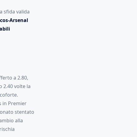
a sfida valida
cos-Arsenal
abili
erto a 2.80,
 2.40 volte la
coforte.
s in Premier
ionato stentato
cambio alla
rischia