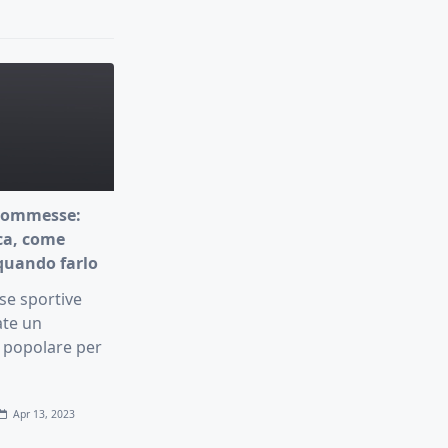
commesse:
ica, come
quando farlo
e sportive
ate un
popolare per
Apr 13, 2023