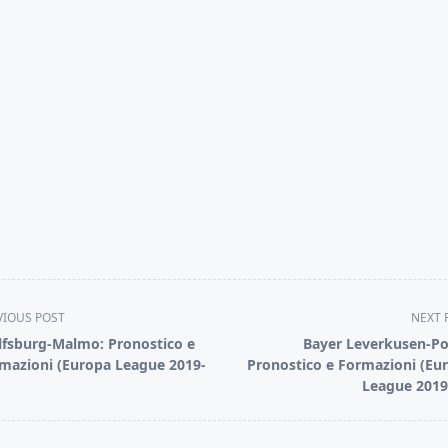
VIOUS POST
NEXT 
fsburg-Malmo: Pronostico e
Bayer Leverkusen-Po
mazioni (Europa League 2019-
Pronostico e Formazioni (Eu
League 2019
pan>