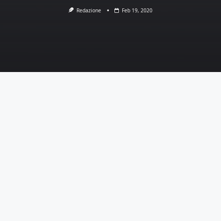
Redazione
Feb 19, 2020