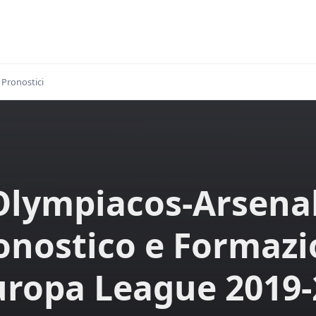
Pronostici
Olympiacos-Arsenal
onostico e Formazi
uropa League 2019-