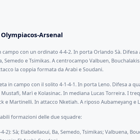
 Olympiacos-Arsenal
n campo con un ordinato 4-4-2. In porta Orlando Sà. Difesa 
Ba, Semedo e Tsimikas. A centrocampo Valbuen, Bouchalakis
ttacco la coppia formata da Arabi e Soudani.
teta in campo con il solito 4-1-4-1. In porta Leno. Difesa a q
 Mustafi, Marì e Kolasinac. In mediana Lucas Torreira. I treq
ck e Martinelli. In attacco Nketiah. A riposo Aubameyang e 
abili formazioni delle due squadre:
-4-2): Sà; Elabdellaoui, Ba, Semedo, Tsimikas; Valbuena, Bou