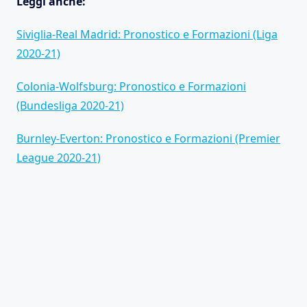
Leggi anche:
Siviglia-Real Madrid: Pronostico e Formazioni (Liga
2020-21)
Colonia-Wolfsburg: Pronostico e Formazioni
(Bundesliga 2020-21)
Burnley-Everton: Pronostico e Formazioni (Premier
League 2020-21)