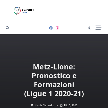
Skip
to
content
Metz-Lione:
Pronostico e
Formazioni
(Ligue 1 2020-21)
Nicola Marinello
Dic 5, 2020