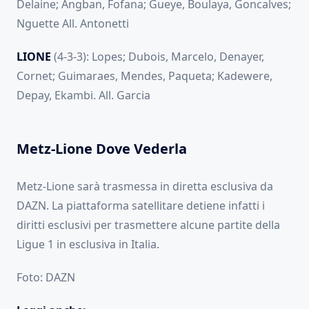
Delaine; Angban, Fofana; Gueye, Boulaya, Goncalves;
Nguette All. Antonetti
LIONE
(4-3-3): Lopes; Dubois, Marcelo, Denayer,
Cornet; Guimaraes, Mendes, Paqueta; Kadewere,
Depay, Ekambi. All. Garcia
Metz-Lione Dove Vederla
Metz-Lione sarà trasmessa in diretta esclusiva da
DAZN. La piattaforma satellitare detiene infatti i
diritti esclusivi per trasmettere alcune partite della
Ligue 1 in esclusiva in Italia.
Foto: DAZN