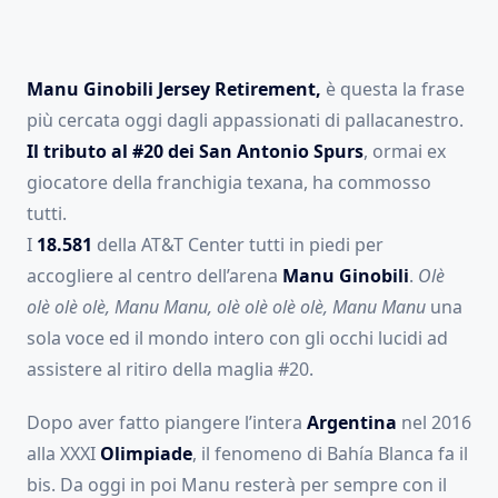
Manu Ginobili Jersey Retirement,
è questa la frase
più cercata oggi dagli appassionati di pallacanestro.
Il tributo al #20 dei San Antonio Spurs
, ormai ex
giocatore della franchigia texana, ha commosso
tutti.
I
18.581
della AT&T Center tutti in piedi per
accogliere al centro dell’arena
Manu Ginobili
.
Olè
olè olè olè, Manu Manu, olè olè olè olè, Manu Manu
una
sola voce ed il mondo intero con gli occhi lucidi ad
assistere al ritiro della maglia #20.
Dopo aver fatto piangere l’intera
Argentina
nel 2016
alla XXXI
Olimpiade
, il fenomeno di Bahía Blanca fa il
bis. Da oggi in poi Manu resterà per sempre con il