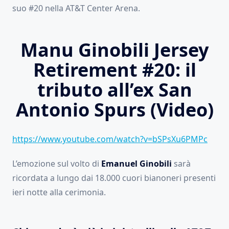
suo #20 nella AT&T Center Arena.
Manu Ginobili Jersey
Retirement #20: il
tributo all’ex San
Antonio Spurs (Video)
https://www.youtube.com/watch?v=bSPsXu6PMPc
L’emozione sul volto di
Emanuel Ginobili
sarà
ricordata a lungo dai 18.000 cuori bianoneri presenti
ieri notte alla cerimonia.