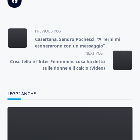
<span
PREVIOUS POST
class="nav-
Casertana, Sandro Pochesci: “A Terni mi
subtitle
esonerarono con un messaggio”
screen-
NEXT POST
reader-
Criscitello e l’Inter Femminile: cosa ha detto
text">Page</span>
sulle donne e il calcio (Video)
LEGGI ANCHE