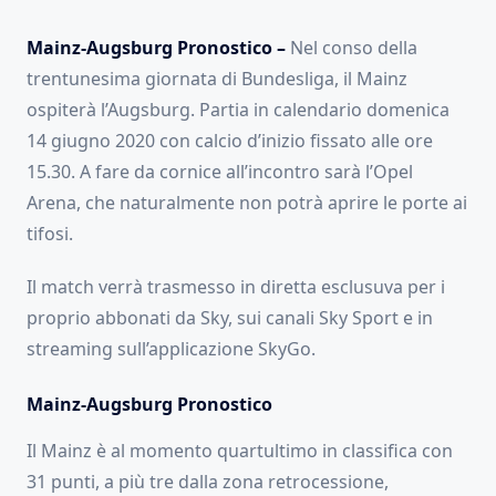
Mainz-Augsburg Pronostico –
Nel conso della
trentunesima giornata di Bundesliga, il Mainz
ospiterà l’Augsburg. Partia in calendario domenica
14 giugno 2020 con calcio d’inizio fissato alle ore
15.30. A fare da cornice all’incontro sarà l’Opel
Arena, che naturalmente non potrà aprire le porte ai
tifosi.
Il match verrà trasmesso in diretta esclusuva per i
proprio abbonati da Sky, sui canali Sky Sport e in
streaming sull’applicazione SkyGo.
Mainz-Augsburg Pronostico
Il Mainz è al momento quartultimo in classifica con
31 punti, a più tre dalla zona retrocessione,