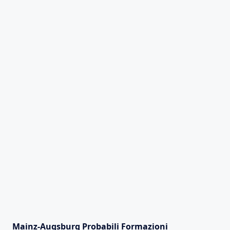
Mainz-Augsburg Probabili Formazioni