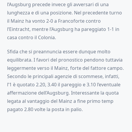
l’Augsburg precede invece gli avversari di una
lunghezza e di una posizione. Nel precedente turno
il Mainz ha vonto 2-0 a Francoforte contro
l’Eintracht, mentre l’Augsburg ha pareggiato 1-1 in
casa contro il Colonia.
Sfida che si preannuncia essere dunque molto
equilibrata. I favori del pronostico pendono tuttavia
leggermente verso il Mainz, forte del fattore campo.
Secondo le principali agenzie di scommese, infatti,
l’1 è quotato 2.20, 3.40 il pareggio e 3.10 l’eventuale
affermazione dell’Augsburg. Interessante la quota
legata al vantaggio del Mainz a fine primo temp
pagato 2.80 volte la posta in palio.