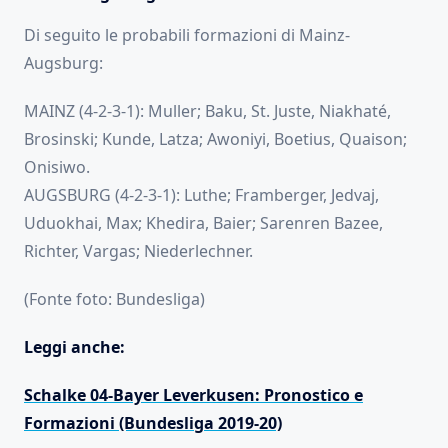
Di seguito le probabili formazioni di Mainz-
Augsburg:
MAINZ (4-2-3-1): Muller; Baku, St. Juste, Niakhaté,
Brosinski; Kunde, Latza; Awoniyi, Boetius, Quaison;
Onisiwo.
AUGSBURG (4-2-3-1): Luthe; Framberger, Jedvaj,
Uduokhai, Max; Khedira, Baier; Sarenren Bazee,
Richter, Vargas; Niederlechner.
(Fonte foto: Bundesliga)
Leggi anche:
Schalke 04-Bayer Leverkusen: Pronostico e
Formazioni (Bundesliga 2019-20)