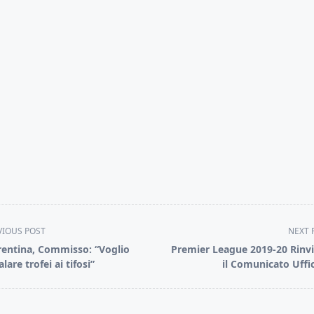
VIOUS POST
NEXT 
rentina, Commisso: “Voglio
Premier League 2019-20 Rinvi
lare trofei ai tifosi”
il Comunicato Uffic
pan>