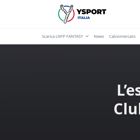
Skip
to
content
Scarica L’APP FANTASY
News
Calciomercato
L’e
Clu