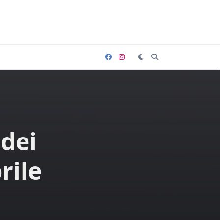
 dei
rile