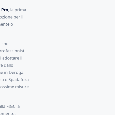
 Pro
, la prima
zione per il
mente o
 che il
professionisti
 adottare il
e dallo
one in Deroga.
istro Spadafora
 prossime misure
la FIGC la
 momento,