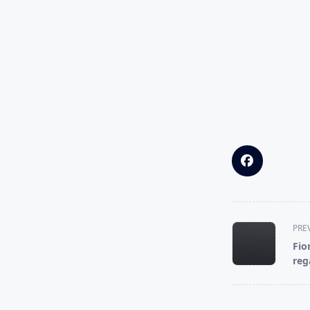
<span
PRE
class="nav-
Fio
subtitle
rega
screen-
reader-
text">Page</s