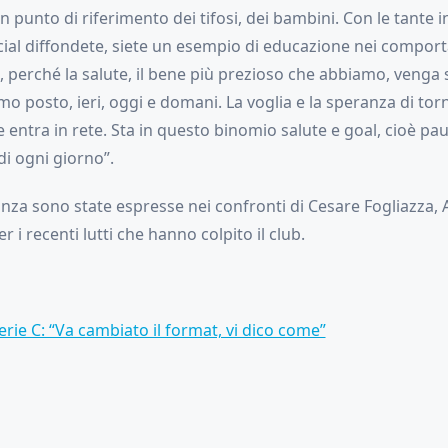
un punto di riferimento dei tifosi, dei bambini. Con le tante i
ocial diffondete, siete un esempio di educazione nei compor
, perché la salute, il bene più prezioso che abbiamo, venga
imo posto, ieri, oggi e domani. La voglia e la speranza di tor
 entra in rete. Sta in questo binomio salute e goal, cioè pa
di ogni giorno”.
anza sono state espresse nei confronti di Cesare Fogliazza, 
 i recenti lutti che hanno colpito il club.
erie C: “Va cambiato il format, vi dico come”