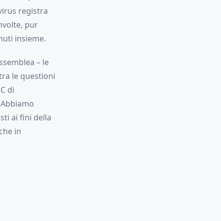
virus registra
nvolte, pur
nuti insieme.
Assemblea – le
tra le questioni
 C di
e. Abbiamo
i ai fini della
che in