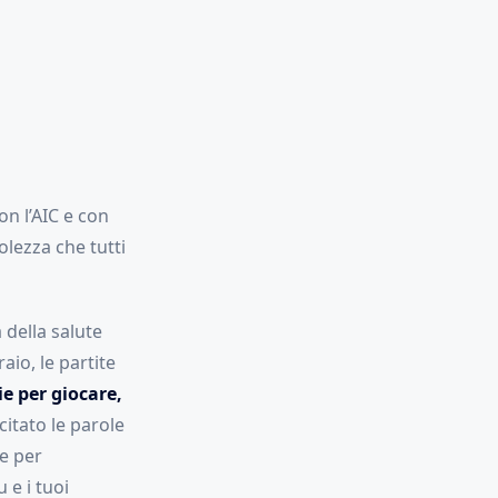
on l’AIC e con
lezza che tutti
 della salute
aio, le partite
e per giocare,
 citato le parole
se per
 e i tuoi