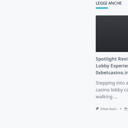
LEGGI ANCHE
Spotlight Revi
Lobby Experie
0xbetcasino.i
Stepping into 
casino lobby ca
walking
...
Dihan Alam