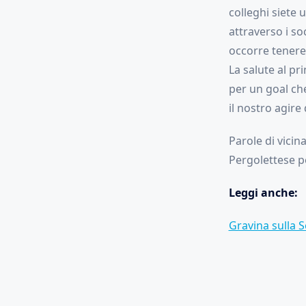
colleghi siete 
attraverso i s
occorre tenere
La salute al pr
per un goal che
il nostro agire 
Parole di vicin
Pergolettese per
Leggi anche:
Gravina sulla S