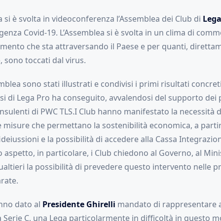
 si è svolta in videoconferenza l’Assemblea dei Club di
Lega
genza Covid-19. L’Assemblea si è svolta in un clima di commo
ento che sta attraversando il Paese e per quanti, diretta
 sono toccati dal virus.
lea sono stati illustrati e condivisi i primi risultati concreti
si di Lega Pro ha conseguito, avvalendosi del supporto dei 
onsulenti di PWC TLS.I Club hanno manifestato la necessità di
e misure che permettano la sostenibilità economica, a partir
fideiussioni e la possibilità di accedere alla Cassa Integrazi
 aspetto, in particolare, i Club chiedono al Governo, al Min
ualtieri la possibilità di prevedere questo intervento nelle
rate.
anno dato al
Presidente Ghirelli
mandato di rappresentare al
la Serie C, una Lega particolarmente in difficoltà in questo