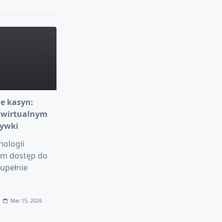
e kasyn:
 wirtualnym
rywki
nologii
am dostęp do
upełnie
Mar 15, 2026