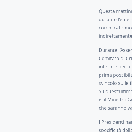
Questa mattina
durante l’emer
complicato mom
indirettamente,
Durante l’Assemb
Comitato di Cri
interni e dei c
prima possibil
svincolo sulle 
Su quest’ultimo
e al Ministro G
che saranno va
I Presidenti h
specificità del