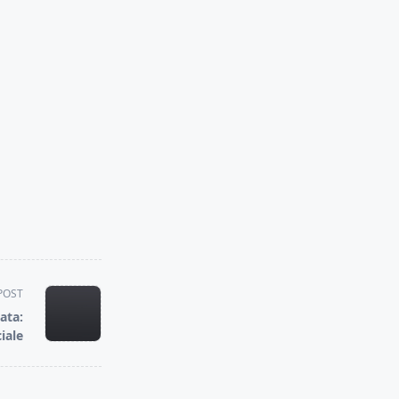
POST
ata:
iale