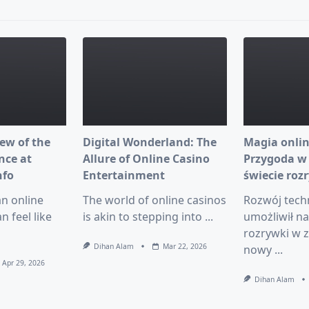
ew of the
Digital Wonderland: The
Magia onlin
nce at
Allure of Online Casino
Przygoda w
nfo
Entertainment
świecie roz
an online
The world of online casinos
Rozwój tech
n feel like
is akin to stepping into
...
umożliwił n
rozrywki w z
Dihan Alam
Mar 22, 2026
nowy
...
Apr 29, 2026
Dihan Alam