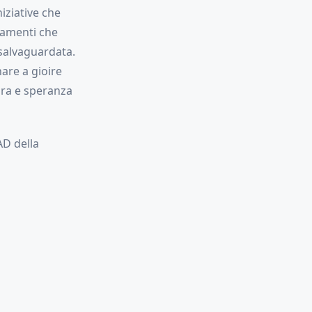
niziative che
tamenti che
 salvaguardata.
nare a gioire
ura e speranza
AD della