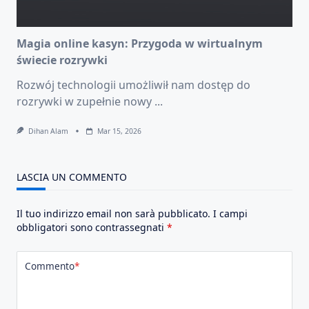
Magia online kasyn: Przygoda w wirtualnym
świecie rozrywki
Rozwój technologii umożliwił nam dostęp do
rozrywki w zupełnie nowy
...
Dihan Alam
Mar 15, 2026
LASCIA UN COMMENTO
Il tuo indirizzo email non sarà pubblicato.
I campi
obbligatori sono contrassegnati
*
Commento
*