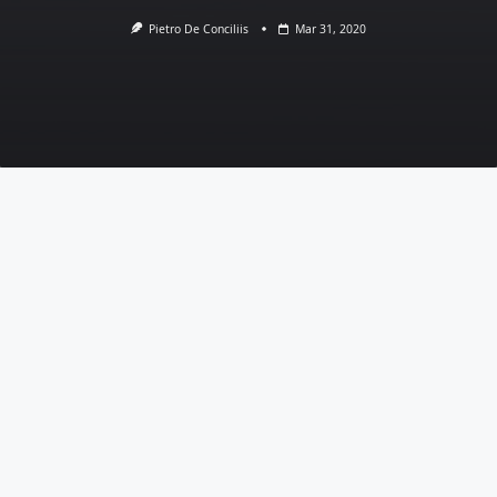
Pietro De Conciliis
Mar 31, 2020