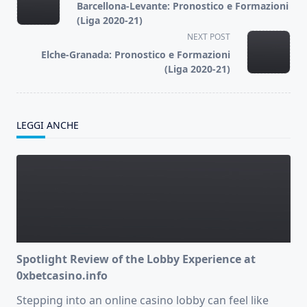
class="nav-
Barcellona-Levante: Pronostico e Formazioni
subtitle
(Liga 2020-21)
screen-
NEXT POST
reader-
Elche-Granada: Pronostico e Formazioni
text">Page</span>
(Liga 2020-21)
LEGGI ANCHE
Spotlight Review of the Lobby Experience at
0xbetcasino.info
Stepping into an online casino lobby can feel like